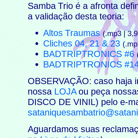
Samba Trio é a afronta def
a validação desta teoria:
Altos Traumas
(.mp3 | 3,
Cliches 04, 21 & 23
(.mp
BADTRIPTRONICS #6
BADTRIPTRONICS #1
OBSERVAÇÃO: caso haja inte
nossa
LOJA
ou peça nossas
DISCO DE VINIL) pelo e-ma
sataniquesambatrio@satani
Aguardamos suas reclamaçõ