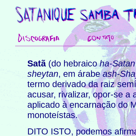
Satã
(do hebraico
ha-Satan
sheytan
, em árabe
ash-Sha
termo derivado da raiz sem
acusar, rivalizar, opor-se 
aplicado à encarnação do Ma
monoteístas.
DITO ISTO, podemos afirm